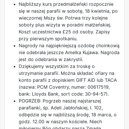
Najbliższy kurs przedmałżeński rozpocznie
się w naszej parafii w sobotę, 18 kwietnia, po
wieczornej Mszy św. Potrwa trzy kolejne
soboty plus wizyta w poradni małżeńskiej.
Koszt uczestnictwa £25 od osoby. Zapisy
przy pierwszym spotkaniu.
Nagrody na najpiękniejszą ozdobę choinkową
nie odebrała jeszcze Amelka Kujawa. Nagroda
jest do odebrania w zakrystii.
Dziękujemy wszystkim za troskę o
utrzymanie parafii. Można składać ofiary na
konto parafii z dopiskiem GIFT AID lub TACA
(nazwa: PCM Coventry, numer: 00617519,
bank: Lloyds Bank, sort code: 30-94-57).
POGRZEB: Pogrzeb naszej najstarszej
parafianki, śp. Adeli Jabłońskiej, l. 102,
odbędzie się w najbliższą środę, 18 marca, o
godz. 12.00 w naszym kościele. Niech
miłosierny Bóg obdarzy naszą Zmarłą