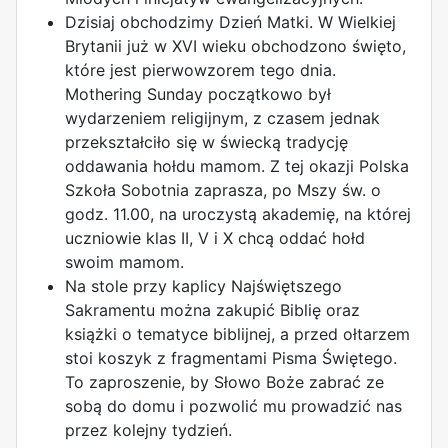
Dzisiaj obchodzimy Dzień Matki. W Wielkiej
Brytanii już w XVI wieku obchodzono święto,
i
które jest pierwowzorem tego dnia.
Mothering Sunday początkowo był
wydarzeniem religijnym, z czasem jednak
przekształciło się w świecką tradycję
oddawania hołdu mamom. Z tej okazji Polska
Szkoła Sobotnia zaprasza, po Mszy św. o
godz. 11.00, na uroczystą akademię, na której
uczniowie klas II, V i X chcą oddać hołd
swoim mamom.
Na stole przy kaplicy Najświętszego
Sakramentu można zakupić Biblię oraz
książki o tematyce biblijnej, a przed ołtarzem
stoi koszyk z fragmentami Pisma Świętego.
To zaproszenie, by Słowo Boże zabrać ze
sobą do domu i pozwolić mu prowadzić nas
przez kolejny tydzień.