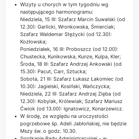
Wizyty u chorych w tym tygodniu wg
następującego harmonogramu:
Niedziela, 15 III: Szafarz Marcin Suwalski (od
12.30): Garlicki, Wronkowska, Śmierciak;
Szafarz Waldemar Stężycki (od 12.30):
Kozłowska;
Poniedziałek, 16 III: Proboszcz (od 12.00):
Chustecka, Kunikowska, Kunze, Kulpa, Kler;
Środa, 18 III: Szafarz Andrzej Ankowski (od
15.30): Pacut, Carr, Sztucka;
Sobota, 21 III: Szafarz Łukasz Łakomiec (od
10.30): Jagielski, Kosiński, Wańczycka;
Niedziela, 22 III: Szafarz Andrzej Zięba (od
12.30): Kobylak, Królewiak; Szafarz Mariusz
Ćwiok (od 13.00): Ignatowicz, Konarzewicz.
W środę, ze względu na uroczystości
pogrzebowe śp. Adeli Jabłońskiej, nie będzie
Mszy św. o godz. 10.30.
Spotkanie Rady Administracyjnej - w