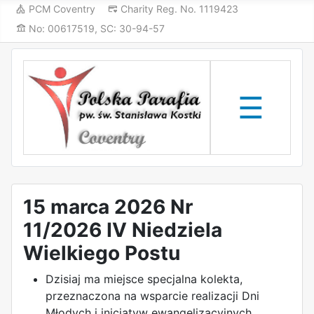
PCM Coventry
Charity Reg. No. 1119423
No: 00617519, SC: 30-94-57
✕
☰
15 marca 2026 Nr
e
11/2026 IV Niedziela
Wielkiego Postu
ne
zowie
Dzisiaj ma miejsce specjalna kolekta,
przeznaczona na wsparcie realizacji Dni
Młodych i inicjatyw ewangelizacyjnych.
ne
e