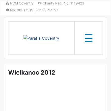
PCM Coventry
Charity Reg. No. 1119423
No: 00617519, SC: 30-94-57
✕
☰
Wielkanoc 2012
e
ne
zowie
ne
e