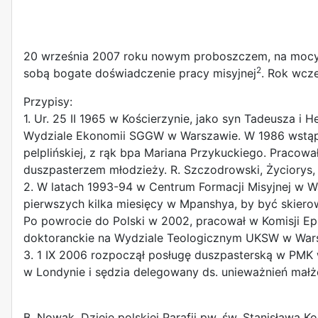
i
20 września 2007 roku nowym proboszczem, na mocy dek
2
sobą bogate doświadczenie pracy misyjnej
. Rok wcześ
Przypisy:
1. Ur. 25 II 1965 w Kościerzynie, jako syn Tadeusza 
Wydziale Ekonomii SGGW w Warszawie. W 1986 wstąpił
pelplińskiej, z rąk bpa Mariana Przykuckiego. Pracow
duszpasterzem młodzieży. R. Szczodrowski, Życiorys, 
2. W latach 1993-94 w Centrum Formacji Misyjnej w W
pierwszych kilka miesięcy w Mpanshya, by być skierow
Po powrocie do Polski w 2002, pracował w Komisji Epi
doktoranckie na Wydziale Teologicznym UKSW w Warszaw
3. 1 IX 2006 rozpoczął posługę duszpasterską w PMK w
w Londynie i sędzia delegowany ds. unieważnień małż
B. Nowak, Dzieje polskiej Parafii pw. św. Stanisława K