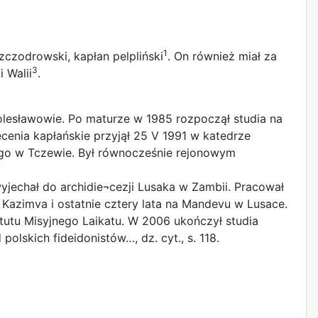
1
czodrowski, kapłan pelpliński
. On również miał za
3
i Walii
.
Bolesławowie. Po maturze w 1985 rozpoczął studia na
nia kapłańskie przyjął 25 V 1991 w katedrze
tego w Tczewie. Był równocześnie rejonowym
yjechał do archidie¬cezji Lusaka w Zambii. Pracował
Kazimva i ostatnie cztery lata na Mandevu w Lusace.
tutu Misyjnego Laikatu. W 2006 ukończył studia
lskich fideidonistów…, dz. cyt., s. 118.