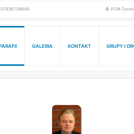
; 07926736849
PCM Coven
PARAFII
GALERIA
KONTAKT
GRUPY I O