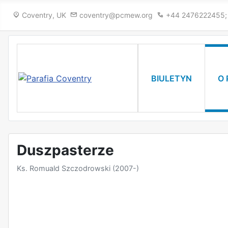
Coventry, UK
coventry@pcmew.org
+44 2476222455
✕
BIULETYN
O 
Duszpasterze
e
Ks. Romuald Szczodrowski (2007-)
ne
zowie
ne
e