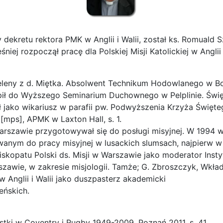
retu rektora PMK w Anglii i Walii, został ks. Romuald Sz
niej rozpoczął pracę dla Polskiej Misji Katolickiej w Anglii 
i Heleny z d. Miętka. Absolwent Technikum Hodowlanego w 
 do Wyższego Seminarium Duchownego w Pelplinie. Święce
ał jako wikariusz w parafii pw. Podwyższenia Krzyża Świę
[mps], APMK w Laxton Hall, s. 1.
arszawie przygotowywał się do posługi misyjnej. W 1994 w
anym do pracy misyjnej w lusackich slumsach, najpierw w 
skopatu Polski ds. Misji w Warszawie jako moderator Insty
ie, w zakresie misjologii. Tamże; G. Zbroszczyk, Wkład po
 Anglii i Walii jako duszpasterz akademicki
eńskich.
ostki w Coventry i Rugby 1949-2009, Poznań 2011, s. 41.