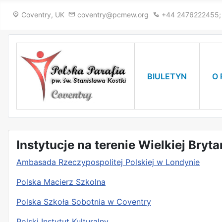
Coventry, UK
coventry@pcmew.org
+44 2476222455
✕
BIULETYN
O 
Instytucje na terenie Wielkiej Bryta
e
Ambasada Rzeczypospolitej Polskiej w Londynie
Polska Macierz Szkolna
ne
zowie
Polska Szkoła Sobotnia w Coventry
Polski Instytut Kulturalny
ne
e